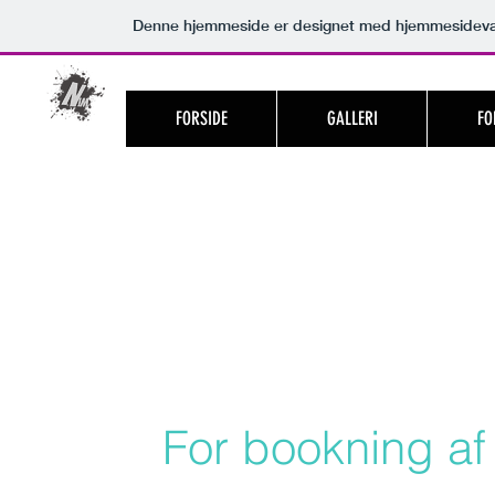
Denne hjemmeside er designet med hjemmesidevæ
FORSIDE
GALLERI
FO
Nim Fo
​​​For bookning a