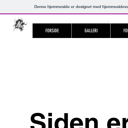
Denne hjemmeside er designet med hjemmesidevæ
FORSIDE
GALLERI
FO
Histor
Siden e